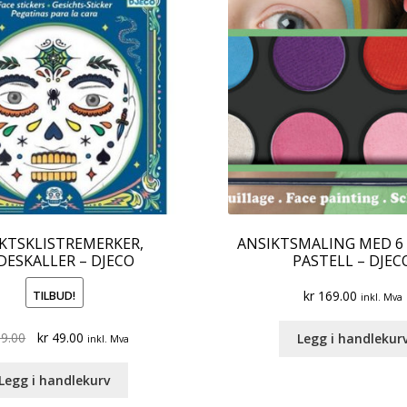
KTSKLISTREMERKER,
ANSIKTSMALING MED 6 
ESKALLER – DJECO
PASTELL – DJEC
kr
169.00
TILBUD!
inkl. Mva
Original
Current
9.00
kr
49.00
Legg i handlekur
inkl. Mva
price
price
was:
is:
Legg i handlekurv
kr 99.00.
kr 49.00.