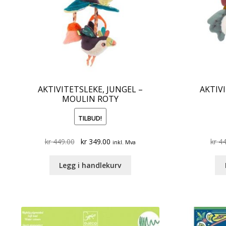
AKTIVITETSLEKE, JUNGEL –
AKTIV
MOULIN ROTY
TILBUD!
Original
Current
kr
449.00
kr
349.00
kr
44
inkl. Mva
price
price
was:
is:
Legg i handlekurv
kr 449.00.
kr 349.00.