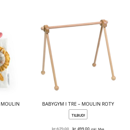
– MOULIN
BABYGYM I TRE – MOULIN ROTY
TILBUD!
Original
Current
kr
679.00
kr
499.00
inkl. Mva