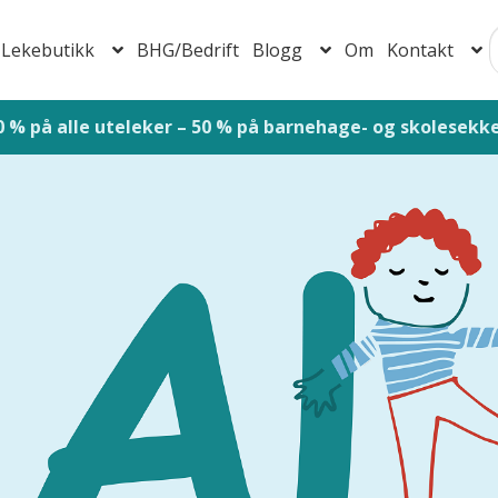
Lekebutikk
BHG/Bedrift
Blogg
Om
Kontakt
S
jem
Baby 0-1 år
Barnehage
Barns utvikling
Bestillingsskjem
or barnehager
Foreldrepermisjon samleside
Forespørsel om
ormingsaktiviteter vår og sommer
Handlekurv
Juleaktivitete
ek – Inspirasjon for hjem, skole og barnehage
Lekebutikk
M
ersonvernerklæring
Retningslinjer for reklamasjon og retur
tøtteordninger og hjelp for barn og foreldre
Til kassen
Vint