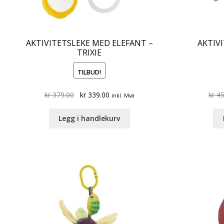
AKTIVITETSLEKE MED ELEFANT –
AKTIV
TRIXIE
TILBUD!
Original
Current
kr
379.00
kr
339.00
kr
45
inkl. Mva
price
price
was:
is:
Legg i handlekurv
kr 379.00.
kr 339.00.