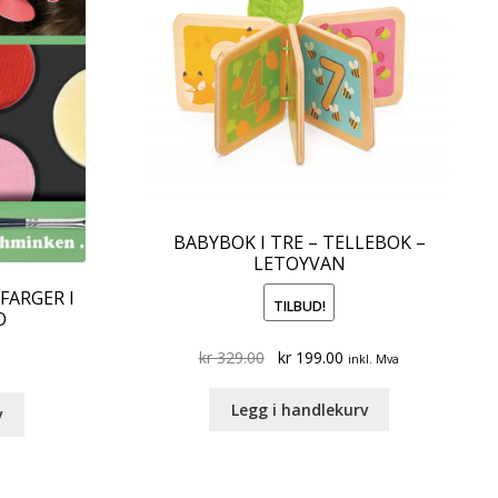
BABYBOK I TRE – TELLEBOK –
LETOYVAN
FARGER I
TILBUD!
O
Original
Current
kr
329.00
kr
199.00
inkl. Mva
price
price
was:
is:
Legg i handlekurv
v
kr 329.00.
kr 199.00.