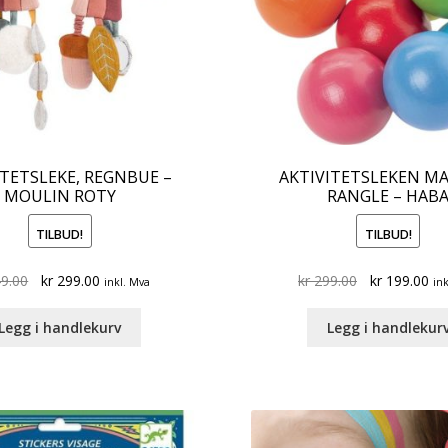
ITETSLEKE, REGNBUE –
AKTIVITETSLEKEN MA
MOULIN ROTY
RANGLE – HAB
TILBUD!
TILBUD!
Original
Current
Original
Cu
9.00
kr
299.00
kr
299.00
kr
199.00
inkl. Mva
ink
price
price
price
pri
was:
is:
was:
is:
Legg i handlekurv
Legg i handlekur
kr 449.00.
kr 299.00.
kr 299.00.
kr 