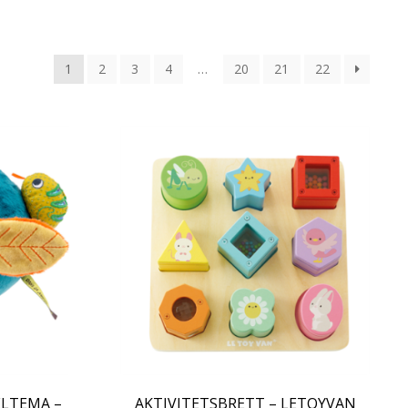
1
2
3
4
…
20
21
22
ELTEMA –
AKTIVITETSBRETT – LETOYVAN