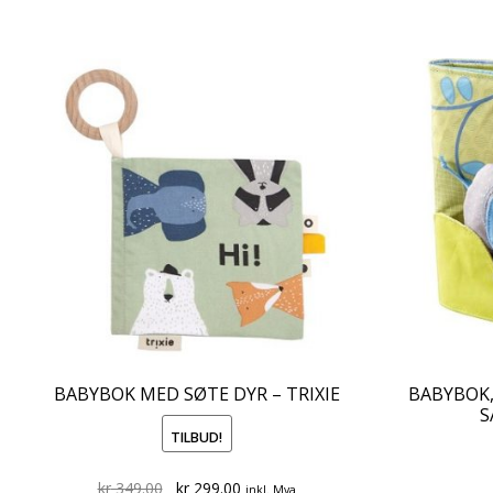
BABYBOK MED SØTE DYR – TRIXIE
BABYBOK,
S
TILBUD!
Original
Current
kr
349.00
kr
299.00
inkl. Mva