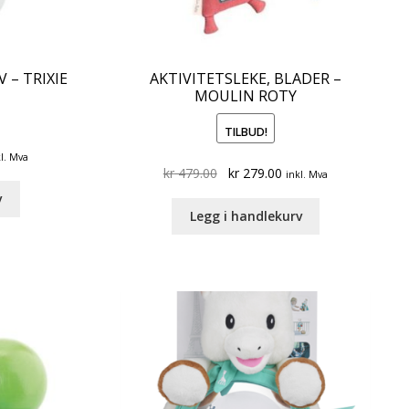
 – TRIXIE
AKTIVITETSLEKE, BLADER –
MOULIN ROTY
TILBUD!
rrent
l. Mva
Original
Current
kr
479.00
kr
279.00
ce
inkl. Mva
price
price
v
was:
is:
339.00.
Legg i handlekurv
kr 479.00.
kr 279.00.