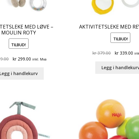
ITETSLEKE MED LØVE –
AKTIVITETSLEKE MED REV
MOULIN ROTY
TILBUD!
TILBUD!
Original
Cu
kr
379.00
kr
339.00
ink
Original
Current
9.00
kr
299.00
price
pri
inkl. Mva
price
price
was:
is:
Legg i handlekur
was:
is:
kr 379.00.
kr 
Legg i handlekurv
kr 459.00.
kr 299.00.