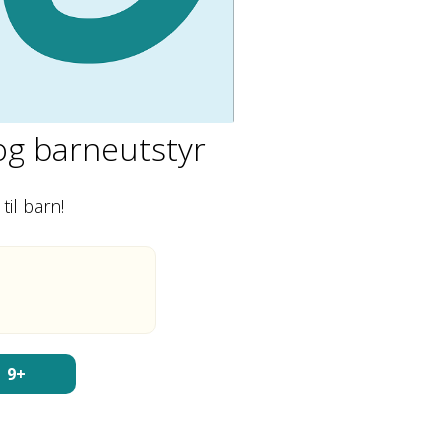
 og barneutstyr
il barn!
1
9+