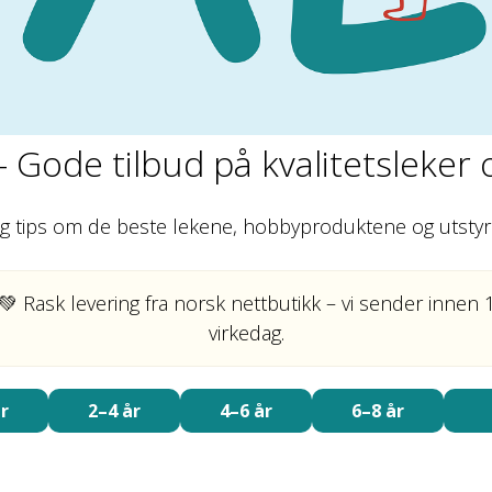
– Gode tilbud på kvalitetsleker
deg tips om de beste lekene, hobbyproduktene og utstyr t
💚 Rask levering fra norsk nettbutikk – vi sender innen 
virkedag.
r
2–4 år
4–6 år
6–8 år