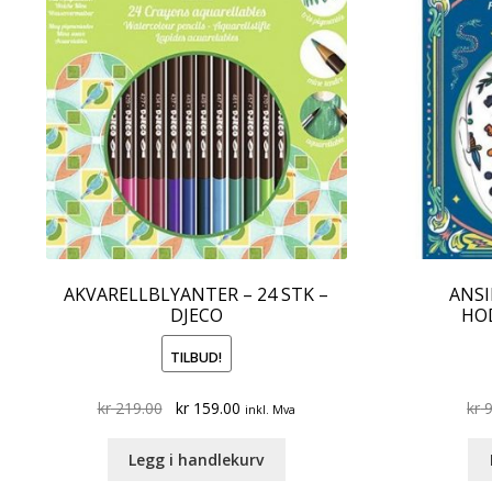
AKVARELLBLYANTER – 24 STK –
ANSI
DJECO
HOD
TILBUD!
Original
Current
kr
219.00
kr
159.00
kr
9
inkl. Mva
price
price
was:
is:
Legg i handlekurv
kr 219.00.
kr 159.00.