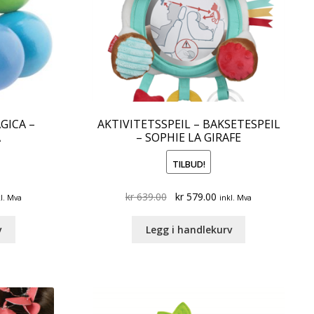
GICA –
AKTIVITETSSPEIL – BAKSETESPEIL
A
– SOPHIE LA GIRAFE
TILBUD!
rrent
Original
Current
kr
639.00
kr
579.00
l. Mva
inkl. Mva
ce
price
price
was:
is:
v
Legg i handlekurv
199.00.
kr 639.00.
kr 579.00.