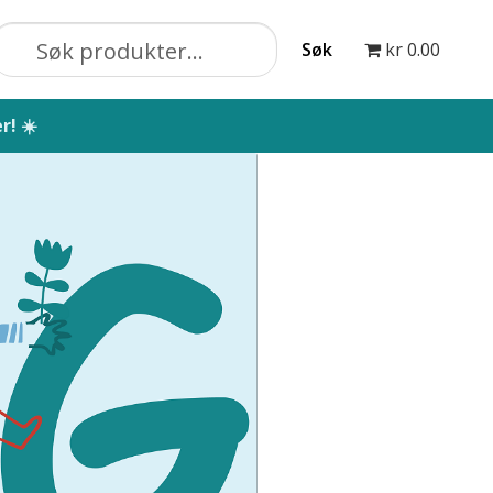
Søk
kr 0.00
øk etter:
a for barnehager
Blogg
Bloggarkiv
Butikk
 formingsmateriell
Formingsaktiviteter
r for barn
Karneval
Kjøpsbetingelser
Kontakt
in konto
Nyhetsbrev
Om oss
Oppdragelse
Skole
Skolebarn: 6-12 år
Småbarn: 1-5 år
Søvn
erforming barn
Vipps MobilePay Checkout