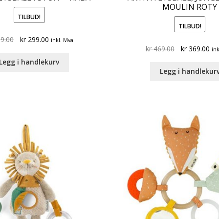
MOULIN ROTY
TILBUD!
TILBUD!
Original
Current
9.00
kr
299.00
inkl. Mva
Original
Cu
kr
469.00
kr
369.00
price
price
ink
price
pri
was:
is:
Legg i handlekurv
was:
is:
kr 369.00.
kr 299.00.
Legg i handlekur
kr 469.00.
kr 