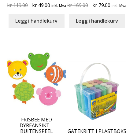
Original
Current
Original
Current
kr
119.00
kr
49.00
kr
169.00
kr
79.00
inkl. Mva
inkl. Mva
price
price
price
price
was:
is:
was:
is:
Legg i handlekurv
Legg i handlekurv
kr 119.00.
kr 49.00.
kr 169.00.
kr 79.00.
FRISBEE MED
DYREANSIKT –
BUITENSPEEL
GATEKRITT I PLASTBOKS