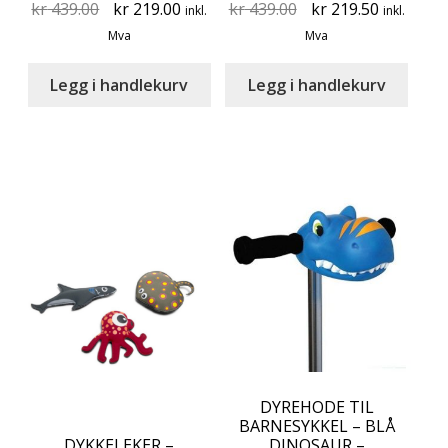
Original
Current
Original
Current
kr
439.00
kr
219.00
kr
439.00
kr
219.50
inkl.
inkl.
price
price
price
price
Mva
Mva
was:
is:
was:
is:
kr 439.00.
kr 219.00.
kr 439.00.
kr 219.50
Legg i handlekurv
Legg i handlekurv
DYREHODE TIL
BARNESYKKEL – BLÅ
DYKKELEKER –
DINOSAUR –