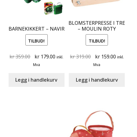
BLOMSTERPRESSE I TRE
BARNEKIKKERT – NAVIR
– MOULIN ROTY
TILBUD!
TILBUD!
Original
Current
Original
Current
kr
359.00
kr
179.00
kr
319.00
kr
159.00
inkl.
inkl.
price
price
price
price
Mva
Mva
was:
is:
was:
is:
kr 359.00.
kr 179.00.
kr 319.00.
kr 159.00
Legg i handlekurv
Legg i handlekurv