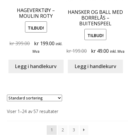
HAGEVERKTØY –
HANSKER OG BALL MED
MOULIN ROTY
BORRELÅS –
BUITENSPEEL
TILBUD!
TILBUD!
Original
Current
kr
399.00
kr
199.00
inkl.
price
price
Original
Current
kr
199.00
kr
49.00
Mva
inkl. Mva
was:
is:
price
price
kr 399.00.
kr 199.00.
was:
is:
Legg i handlekurv
Legg i handlekurv
kr 199.00.
kr 49.00.
Viser 1–24 av 57 resultater
1
2
3