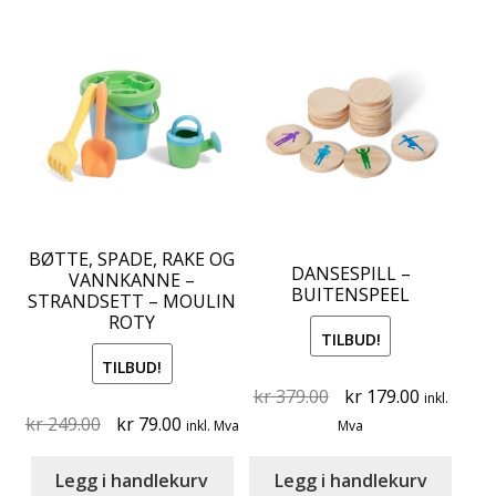
BØTTE, SPADE, RAKE OG
DANSESPILL –
VANNKANNE –
BUITENSPEEL
STRANDSETT – MOULIN
ROTY
TILBUD!
TILBUD!
Original
Current
kr
379.00
kr
179.00
inkl.
Original
Current
price
price
kr
249.00
kr
79.00
inkl. Mva
Mva
price
price
was:
is:
was:
is:
kr 379.00.
kr 179.00
Legg i handlekurv
Legg i handlekurv