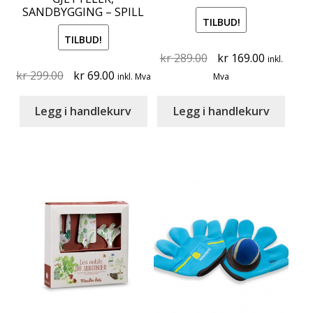
SANDBYGGING – SPILL
TILBUD!
TILBUD!
Original
Current
kr
289.00
kr
169.00
inkl.
Original
Current
price
price
kr
299.00
kr
69.00
inkl. Mva
Mva
price
price
was:
is:
was:
is:
kr 289.00.
kr 169.00
Legg i handlekurv
Legg i handlekurv
kr 299.00.
kr 69.00.