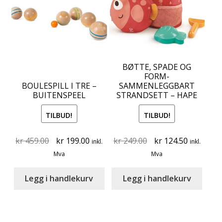
BØTTE, SPADE OG
FORM-
BOULESPILL I TRE –
SAMMENLEGGBART
BUITENSPEEL
STRANDSETT – HAPE
TILBUD!
TILBUD!
Original
Current
Original
Current
kr
459.00
kr
199.00
kr
249.00
kr
124.50
inkl.
inkl.
price
price
price
price
Mva
Mva
was:
is:
was:
is:
kr 459.00.
kr 199.00.
kr 249.00.
kr 124.50
Legg i handlekurv
Legg i handlekurv