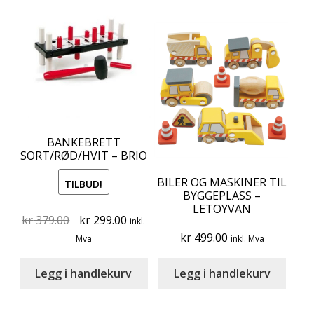
BANKEBRETT
SORT/RØD/HVIT – BRIO
BILER OG MASKINER TIL
TILBUD!
BYGGEPLASS –
LETOYVAN
Original
Current
kr
379.00
kr
299.00
inkl.
price
price
kr
499.00
Mva
inkl. Mva
was:
is:
kr 379.00.
kr 299.00.
Legg i handlekurv
Legg i handlekurv