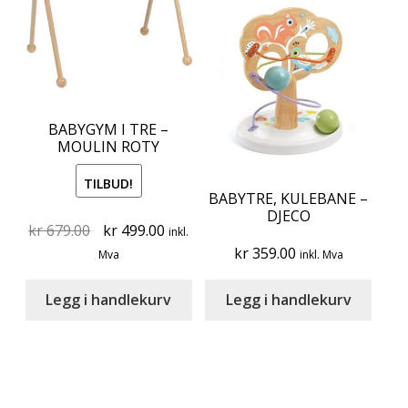
BABYGYM I TRE –
MOULIN ROTY
TILBUD!
BABYTRE, KULEBANE –
DJECO
Original
Current
kr
679.00
kr
499.00
inkl.
price
price
kr
359.00
Mva
inkl. Mva
was:
is:
kr 679.00.
kr 499.00.
Legg i handlekurv
Legg i handlekurv