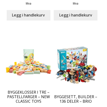
price
price
price
price
Mva
Mva
was:
is:
was:
is:
kr 459.00.
kr 199.00.
kr 549.00.
kr 449.10
Legg i handlekurv
Legg i handlekurv
BYGGEKLOSSER I TRE –
PASTELLFARGER – NEW
BYGGESETT, BUILDER –
CLASSIC TOYS
136 DELER – BRIO