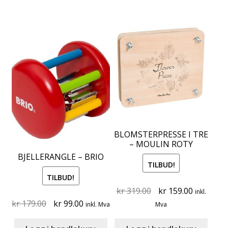
BLOMSTERPRESSE I TRE
– MOULIN ROTY
BJELLERANGLE – BRIO
TILBUD!
TILBUD!
Original
Current
kr
319.00
kr
159.00
inkl.
Original
Current
price
price
kr
179.00
kr
99.00
inkl. Mva
Mva
price
price
was:
is: