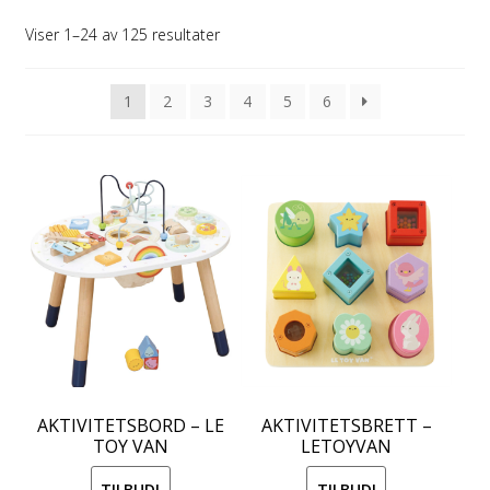
Viser 1–24 av 125 resultater
1
2
3
4
5
6
AKTIVITETSBORD – LE
AKTIVITETSBRETT –
TOY VAN
LETOYVAN
TILBUD!
TILBUD!