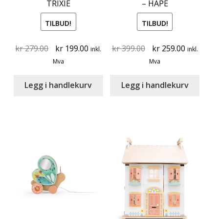
TRIXIE
– HAPE
TILBUD!
TILBUD!
Original
Current
Original
Current
kr
279.00
kr
199.00
kr
399.00
kr
259.00
inkl.
inkl.
price
price
price
price
Mva
Mva
was:
is:
was:
is:
kr 279.00.
kr 199.00.
kr 399.00.
kr 259.00
Legg i handlekurv
Legg i handlekurv