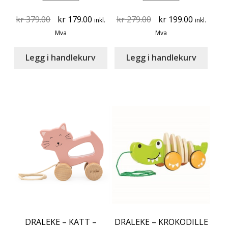
Original
Current
Original
Current
kr
379.00
kr
179.00
kr
279.00
kr
199.00
inkl.
inkl.
price
price
price
price
Mva
Mva
was:
is:
was:
is:
kr 379.00.
kr 179.00.
kr 279.00.
kr 199.00
Legg i handlekurv
Legg i handlekurv
DRALEKE – KATT –
DRALEKE – KROKODILLE