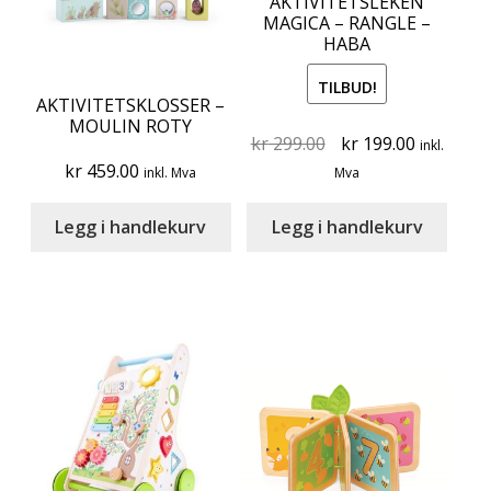
AKTIVITETSLEKEN
MAGICA – RANGLE –
HABA
TILBUD!
AKTIVITETSKLOSSER –
MOULIN ROTY
Original
Current
kr
299.00
kr
199.00
inkl.
price
price
kr
459.00
inkl. Mva
Mva
was:
is:
kr 299.00.
kr 199.00
Legg i handlekurv
Legg i handlekurv