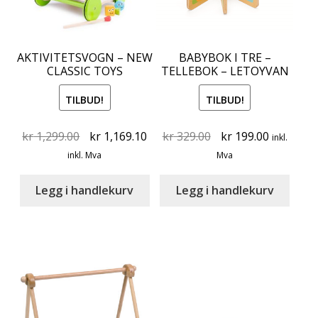
AKTIVITETSVOGN – NEW
BABYBOK I TRE –
CLASSIC TOYS
TELLEBOK – LETOYVAN
TILBUD!
TILBUD!
Original
Current
Original
Current
kr
1,299.00
kr
1,169.10
kr
329.00
kr
199.00
inkl.
price
price
price
price
inkl. Mva
Mva
was:
is:
was:
is:
kr 1,299.00.
kr 1,169.10.
kr 329.00.
kr 199.00
Legg i handlekurv
Legg i handlekurv