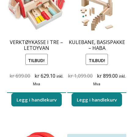
VERKTØYKASSE I TRE –
KULEBANE, BASISPAKKE
LETOYVAN
– HABA
TILBUD!
TILBUD!
Original
Current
Original
Current
kr
699.00
kr
629.10
kr
1,099.00
kr
899.00
inkl.
inkl.
price
price
price
price
Mva
Mva
was:
is:
was:
is:
kr 699.00.
kr 629.10.
kr 1,099.00.
kr 899.00
Legg i handlekurv
Legg i handlekurv