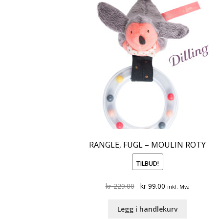
RANGLE, FUGL – MOULIN ROTY
TILBUD!
Original
Current
kr
229.00
kr
99.00
inkl. Mva
price
price
was:
is:
Legg i handlekurv
kr 229.00.
kr 99.00.