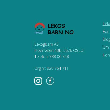
Leke
For
Blo
Lekogbarn AS
Om 
Hovinveien 43B, 0576 OSLO
Kon
Telefon: 988 06 948
Org.nr: 920 764 711