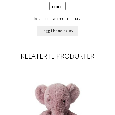
TILBUD!
Original
Current
kr
299.00
kr
199.00
inkl. Mva
price
price
was:
is:
Legg i handlekurv
kr 299.00.
kr 199.00.
RELATERTE PRODUKTER