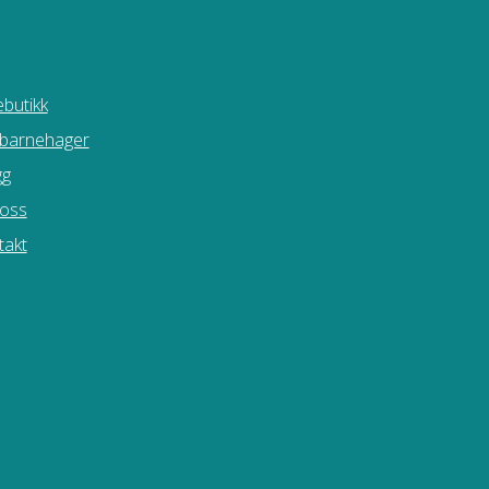
butikk
 barnehager
gg
oss
takt