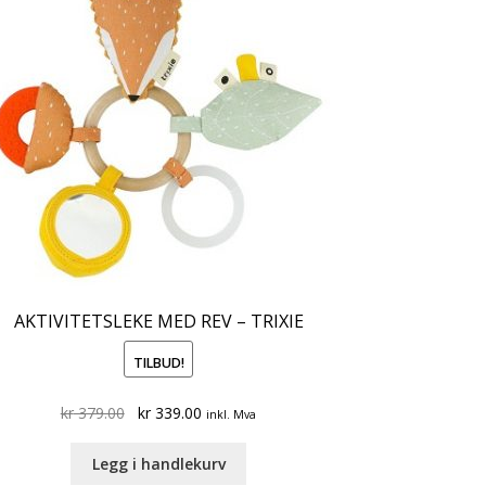
AKTIVITETSLEKE MED REV – TRIXIE
TILBUD!
Original
Current
kr
379.00
kr
339.00
inkl. Mva
price
price
was:
is:
Legg i handlekurv
kr 379.00.
kr 339.00.