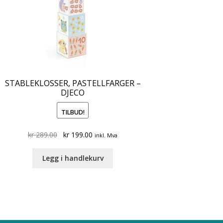
STABLEKLOSSER, PASTELLFARGER –
DJECO
TILBUD!
Original
Current
kr
289.00
kr
199.00
inkl. Mva
price
price
was:
is:
Legg i handlekurv
kr 289.00.
kr 199.00.