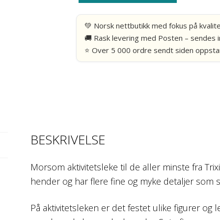
elefant
-
💚 Norsk nettbutikk med fokus på kvalit
Trixie
🚚 Rask levering med Posten – sendes i
antall
⭐ Over 5 000 ordre sendt siden oppsta
BESKRIVELSE
Morsom aktivitetsleke til de aller minste fra Tri
hender og har flere fine og myke detaljer som 
På aktivitetsleken er det festet ulike figurer og l