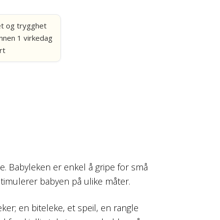
et og trygghet
nnen 1 virkedag
rt
xie. Babyleken er enkel å gripe for små
stimulerer babyen på ulike måter.
eker; en biteleke, et speil, en rangle