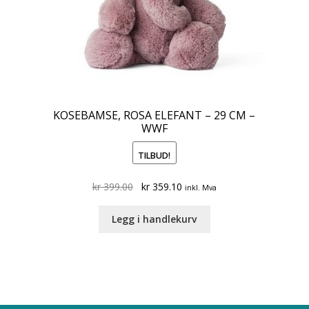
KOSEBAMSE, ROSA ELEFANT – 29 CM –
WWF
TILBUD!
Original
Current
kr
399.00
kr
359.10
inkl. Mva
price
price
was:
is:
Legg i handlekurv
kr 399.00.
kr 359.10.