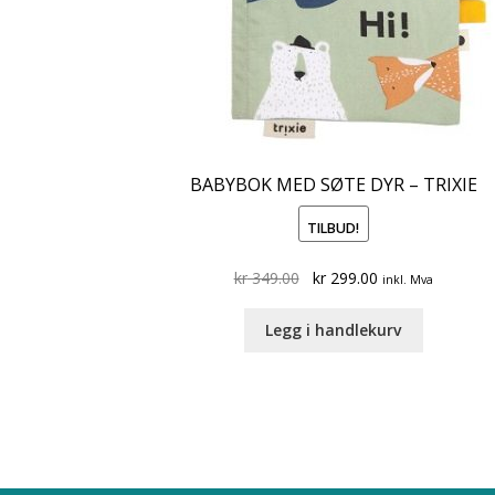
BABYBOK MED SØTE DYR – TRIXIE
TILBUD!
Original
Current
kr
349.00
kr
299.00
inkl. Mva
price
price
was:
is:
Legg i handlekurv
kr 349.00.
kr 299.00.