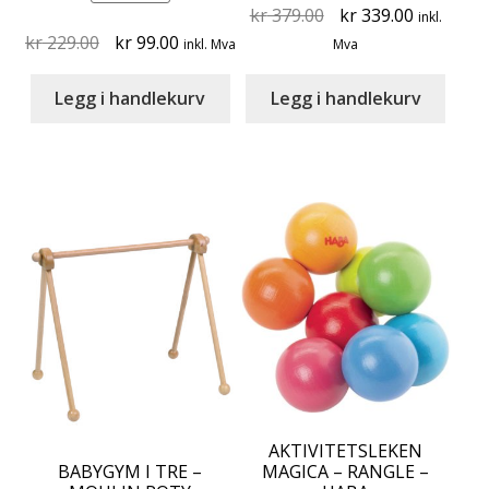
Original
Current
kr
379.00
kr
339.00
inkl.
Original
Current
price
price
kr
229.00
kr
99.00
inkl. Mva
Mva
price
price
was:
is:
was:
is:
kr 379.00.
kr 339.00
Legg i handlekurv
Legg i handlekurv
kr 229.00.
kr 99.00.
AKTIVITETSLEKEN
BABYGYM I TRE –
MAGICA – RANGLE –