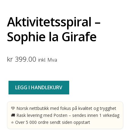
Aktivitetsspiral –
Sophie la Girafe
kr
399.00
inkl. Mva
Aktivitetsspiral
LEGG I HANDLEKURV
-
Sophie
la
💚 Norsk nettbutikk med fokus på kvalitet og trygghet
Girafe
🚚 Rask levering med Posten – sendes innen 1 virkedag
antall
⭐ Over 5 000 ordre sendt siden oppstart