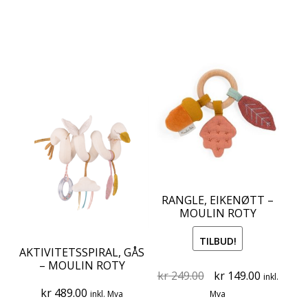
RANGLE, EIKENØTT –
MOULIN ROTY
TILBUD!
AKTIVITETSSPIRAL, GÅS
– MOULIN ROTY
Original
Current
kr
249.00
kr
149.00
inkl.
price
price
kr
489.00
inkl. Mva
Mva