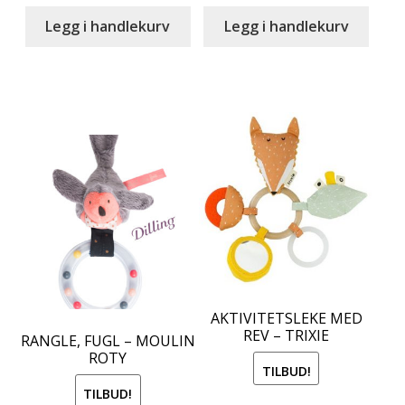
was:
is:
kr 249.00.
kr 149.00
Legg i handlekurv
Legg i handlekurv
AKTIVITETSLEKE MED
REV – TRIXIE
RANGLE, FUGL – MOULIN
ROTY
TILBUD!
TILBUD!