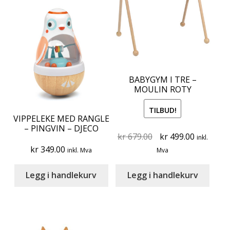
BABYGYM I TRE –
MOULIN ROTY
TILBUD!
VIPPELEKE MED RANGLE
– PINGVIN – DJECO
Original
Current
kr
679.00
kr
499.00
inkl.
price
price
kr
349.00
inkl. Mva
Mva
was:
is:
kr 679.00.
kr 499.00
Legg i handlekurv
Legg i handlekurv