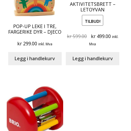
AKTIVITETSBRETT –
LETOYVAN
TILBUD!
POP-UP LEKE I TRE,
FARGERIKE DYR – DJECO
Original
Current
kr
599.00
kr
499.00
inkl.
price
price
kr
299.00
inkl. Mva
Mva
was:
is:
kr 599.00.
kr 499.00
Legg i handlekurv
Legg i handlekurv