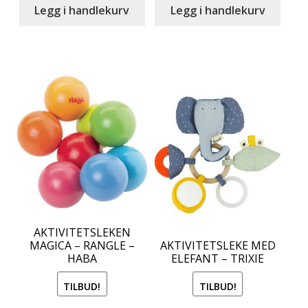
kr 249.00.
kr 149.00.
was:
is:
Legg i handlekurv
Legg i handlekurv
kr 229.00.
kr 99.00.
AKTIVITETSLEKEN
MAGICA – RANGLE –
AKTIVITETSLEKE MED
HABA
ELEFANT – TRIXIE
TILBUD!
TILBUD!