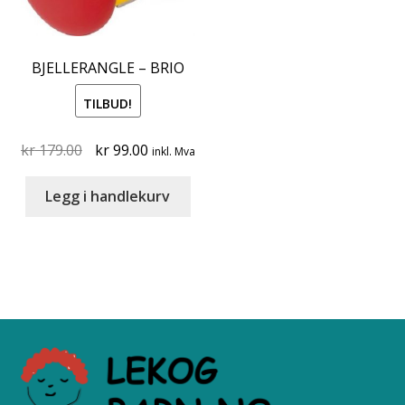
BJELLERANGLE – BRIO
TILBUD!
Original
Current
kr
179.00
kr
99.00
inkl. Mva
price
price
was:
is:
Legg i handlekurv
kr 179.00.
kr 99.00.