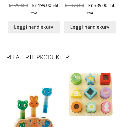
Original
Current
Original
Current
kr
299.00
kr
199.00
kr
379.00
kr
339.00
inkl.
inkl.
price
price
price
price
Mva
Mva
was:
is:
was:
is:
kr 299.00.
kr 199.00.
kr 379.00.
kr 339.00
Legg i handlekurv
Legg i handlekurv
RELATERTE PRODUKTER