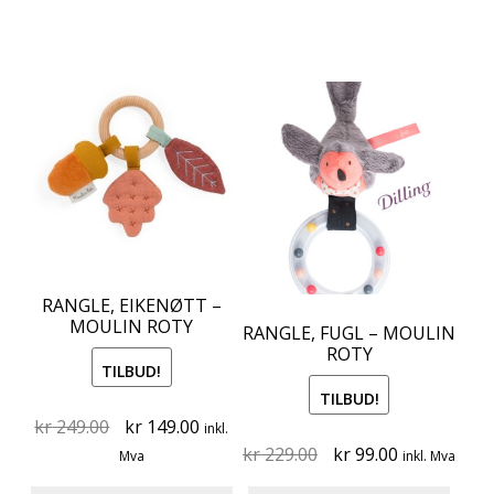
RANGLE, EIKENØTT –
MOULIN ROTY
RANGLE, FUGL – MOULIN
ROTY
TILBUD!
TILBUD!
Original
Current
kr
249.00
kr
149.00
inkl.
price
price
Original
Current
kr
229.00
kr
99.00
Mva
inkl. Mva
was:
is:
price
price