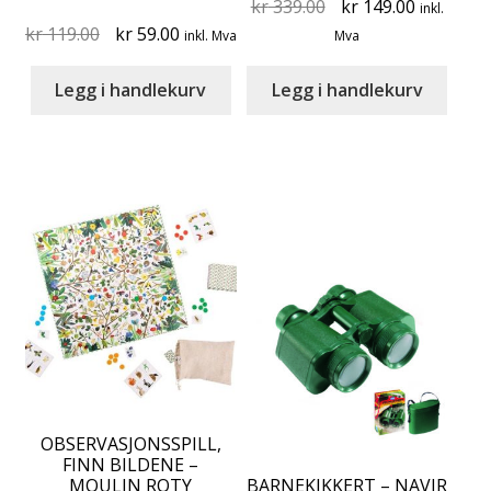
Original
Current
kr
339.00
kr
149.00
inkl.
Original
Current
price
price
kr
119.00
kr
59.00
inkl. Mva
Mva
price
price
was:
is:
was:
is:
kr 339.00.
kr 149.00
Legg i handlekurv
Legg i handlekurv
kr 119.00.
kr 59.00.
OBSERVASJONSSPILL,
FINN BILDENE –
MOULIN ROTY
BARNEKIKKERT – NAVIR