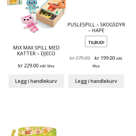
PUSLESPILL – SKOGSDYR
– HAPE
TILBUD!
MIX MAX SPILL MED
KATTER – DJECO
Original
Current
kr
279.00
kr
199.00
inkl.
price
price
kr
229.00
inkl. Mva
Mva
was:
is:
kr 279.00.
kr 199.00
Legg i handlekurv
Legg i handlekurv