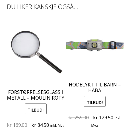
DU LIKER KANSKJE OGSÅ…
HODELYKT TIL BARN –
HABA
FORSTØRRELSESGLASS I
METALL – MOULIN ROTY
TILBUD!
TILBUD!
Original
Current
kr
259.00
kr
129.50
inkl.
Original
Current
price
price
kr
169.00
kr
84.50
inkl. Mva
Mva
price
price
was:
is: