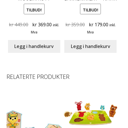
TILBUD!
TILBUD!
Original
Current
Original
Current
kr
449.00
kr
369.00
kr
359.00
kr
179.00
inkl.
inkl.
price
price
price
price
Mva
Mva
was:
is:
was:
is:
kr 449.00.
kr 369.00.
kr 359.00.
kr 179.00
Legg i handlekurv
Legg i handlekurv
RELATERTE PRODUKTER