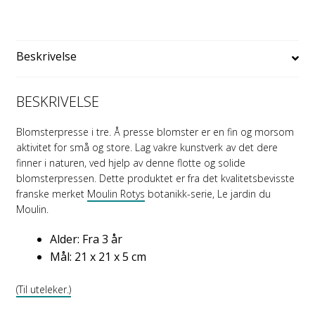
kr 319.00.
kr 159.00.
Beskrivelse
BESKRIVELSE
Blomsterpresse i tre. Å presse blomster er en fin og morsom
aktivitet for små og store. Lag vakre kunstverk av det dere
finner i naturen, ved hjelp av denne flotte og solide
blomsterpressen. Dette produktet er fra det kvalitetsbevisste
franske merket
Moulin Rotys
botanikk-serie, Le jardin du
Moulin.
Alder: Fra 3 år
Mål: 21 x 21 x 5 cm
(Til uteleker.)