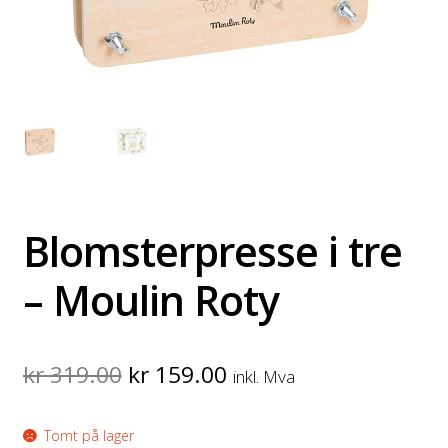
Blomsterpresse i tre
– Moulin Roty
Original
Current
kr
319.00
kr
159.00
inkl. Mva
price
price
Tomt på lager
was:
is: