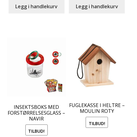
was:
is:
kr 259.00.
kr 129.50
Legg i handlekurv
Legg i handlekurv
kr 169.00.
kr 84.50.
FUGLEKASSE I HELTRE –
INSEKTSBOKS MED
MOULIN ROTY
FORSTØRRELSESGLASS –
NAVIR
TILBUD!
TILBUD!