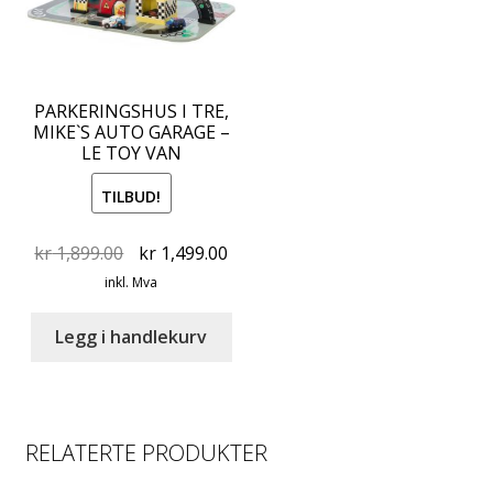
PARKERINGSHUS I TRE,
MIKE`S AUTO GARAGE –
LE TOY VAN
TILBUD!
Original
Current
kr
1,899.00
kr
1,499.00
price
price
inkl. Mva
was:
is:
kr 1,899.00.
kr 1,499.00.
Legg i handlekurv
RELATERTE PRODUKTER