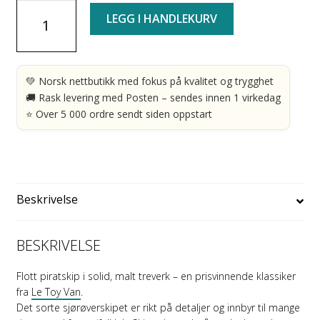
Piratskip
LEGG I HANDLEKURV
i
solid
treverk
-
💚 Norsk nettbutikk med fokus på kvalitet og trygghet
Le
🚚 Rask levering med Posten – sendes innen 1 virkedag
Toy
⭐ Over 5 000 ordre sendt siden oppstart
Van
antall
Beskrivelse
BESKRIVELSE
Flott piratskip i solid, malt treverk – en prisvinnende klassiker
fra
Le Toy Van
.
Det sorte sjørøverskipet er rikt på detaljer og innbyr til mange