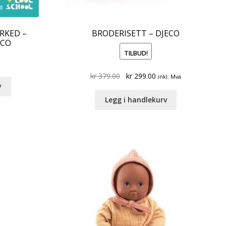
ARKED –
BRODERISETT – DJECO
ECO
TILBUD!
Original
Current
kr
379.00
kr
299.00
inkl. Mva
v
price
price
was:
is:
Legg i handlekurv
kr 379.00.
kr 299.00.