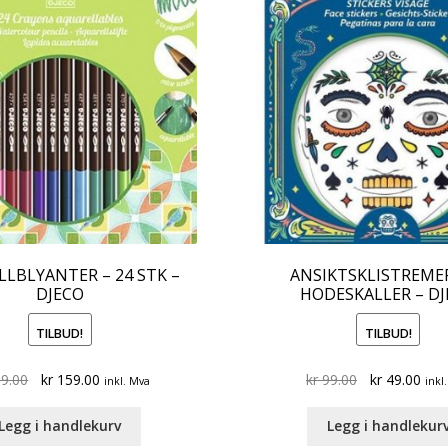
LLBLYANTER – 24 STK –
ANSIKTSKLISTREME
DJECO
HODESKALLER – D
TILBUD!
TILBUD!
Original
Current
Original
Curr
9.00
kr
159.00
kr
99.00
kr
49.00
inkl. Mva
inkl
price
price
price
pric
was:
is:
was:
is:
Legg i handlekurv
Legg i handlekur
kr 219.00.
kr 159.00.
kr 99.00.
kr 4