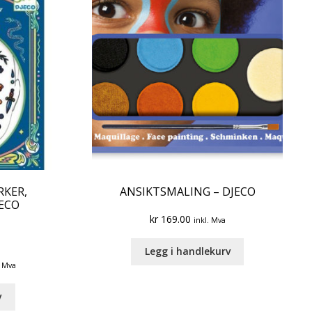
RKER,
ANSIKTSMALING – DJECO
JECO
kr
169.00
inkl. Mva
Legg i handlekurv
ent
. Mva
e
v
9.00.