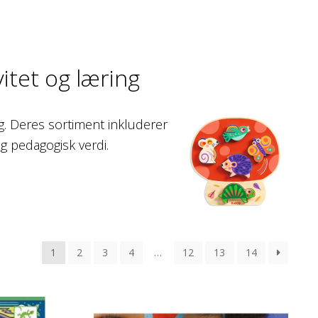
vitet og læring
g.
Deres sortiment inkluderer
og pedagogisk verdi.
1
2
3
4
…
12
13
14