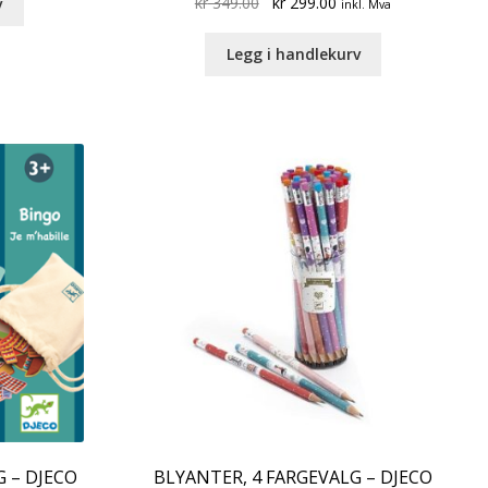
Original
Current
kr
349.00
kr
299.00
v
inkl. Mva
price
price
was:
is:
Legg i handlekurv
kr 349.00.
kr 299.00.
G – DJECO
BLYANTER, 4 FARGEVALG – DJECO