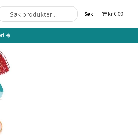
Søk
kr 0.00
øk etter:
a for barnehager
Blogg
Bloggarkiv
Butikk
 formingsmateriell
Formingsaktiviteter
r for barn
Karneval
Kjøpsbetingelser
Kontakt
in konto
Nyhetsbrev
Om oss
Oppdragelse
Skole
Skolebarn: 6-12 år
Småbarn: 1-5 år
Søvn
erforming barn
Vipps MobilePay Checkout