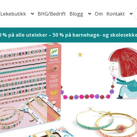
Lekebutikk
BHG/Bedrift
Blogg
Om
Kontakt
S
jem
Baby 0-1 år
Barnehage
Barns utvikling
Bestillingsskjem
or barnehager
Foreldrepermisjon samleside
Forespørsel om
ormingsaktiviteter vår og sommer
Handlekurv
Juleaktivitete
ek – Inspirasjon for hjem, skole og barnehage
Lekebutikk
M
ersonvernerklæring
Retningslinjer for reklamasjon og retur
tøtteordninger og hjelp for barn og foreldre
Til kassen
Vint