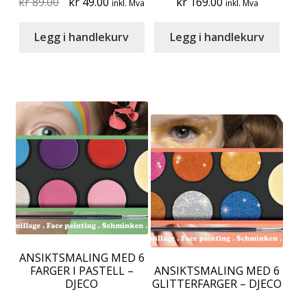
Original
Current
kr
89.00
kr
49.00
kr
169.00
inkl. Mva
inkl. Mva
price
price
was:
is:
Legg i handlekurv
Legg i handlekurv
kr 89.00.
kr 49.00.
ANSIKTSMALING MED 6
FARGER I PASTELL –
ANSIKTSMALING MED 6
DJECO
GLITTERFARGER – DJECO