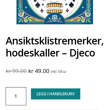
Ansiktsklistremerker,
hodeskaller – Djeco
Original
Current
kr
99.00
kr
49.00
inkl. Mva
price
price
was:
is:
Ansiktsklistremerker,
LEGG I HANDLEKURV
kr 99.00.
kr 49.00.
hodeskaller
-
Djeco