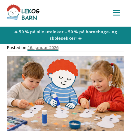
Skip
Skip
to
to
navigation
content
Posted on
16. januar 2026