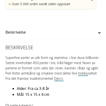
antall
⭐ Over 5 000 ordre sendt siden oppstart
Beskrivelse
BESKRIVELSE
Superfine perler av ulik form og størrelse, i fine duse blåtoner.
Settet inneholder 450 perler i tre, tråd følger med. Noen av
perlene er formet som søte dyr; rever, kaniner, rådyr og ugler.
Perl flotte armbånd og smykker med dette fine
hobby
settet.
Fra det franske, kvalitetsmerket
Djeco.
Alder: Fra ca 3-8 år
Mål: 15 x 15 x 4 cm
(Til perle-kategori.)