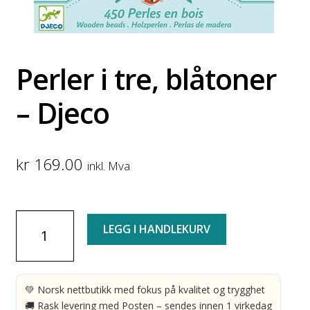
Perler i tre, blåtoner
– Djeco
kr
169.00
inkl. Mva
Perler
LEGG I HANDLEKURV
i
tre,
blåtoner
-
💚 Norsk nettbutikk med fokus på kvalitet og trygghet
Djeco
🚚 Rask levering med Posten – sendes innen 1 virkedag