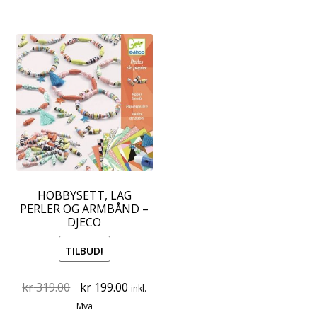
HOBBYSETT, LAG
PERLER OG ARMBÅND –
DJECO
TILBUD!
Original
Current
kr
319.00
kr
199.00
inkl.
price
price
Mva