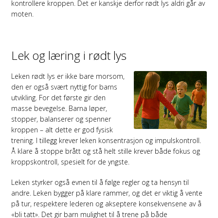
kontrollere kroppen. Det er kanskje derfor rødt lys aldri går av
moten.
Lek og læring i rødt lys
Leken rødt lys er ikke bare morsom,
den er også svært nyttig for barns
utvikling. For det første gir den
masse bevegelse. Barna løper,
stopper, balanserer og spenner
kroppen – alt dette er god fysisk
trening. I tillegg krever leken konsentrasjon og impulskontroll.
Å klare å stoppe brått og stå helt stille krever både fokus og
kroppskontroll, spesielt for de yngste.
Leken styrker også evnen til å følge regler og ta hensyn til
andre. Leken bygger på klare rammer, og det er viktig å vente
på tur, respektere lederen og akseptere konsekvensene av å
«bli tatt». Det gir barn mulighet til å trene på både