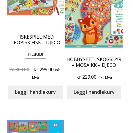
FISKESPILL MED
TROPISK FISK – DJECO
TILBUD!
HOBBYSETT, SKOGSDYR
– MOSAIKK – DJECO
Original
Current
kr
369.00
kr
299.00
inkl.
price
price
kr
229.00
Mva
inkl. Mva
was:
is:
kr 369.00.
kr 299.00.
Legg i handlekurv
Legg i handlekurv