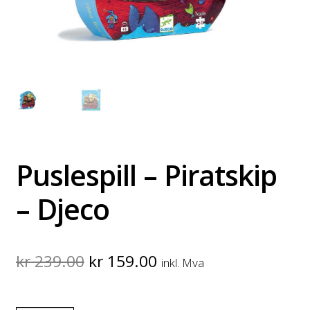
Puslespill – Piratskip
– Djeco
Original
Current
kr
239.00
kr
159.00
inkl. Mva
price
price