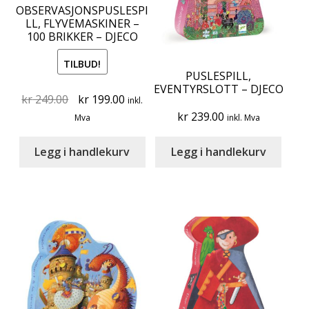
OBSERVASJONSPUSLESPI
LL, FLYVEMASKINER –
100 BRIKKER – DJECO
TILBUD!
PUSLESPILL,
EVENTYRSLOTT – DJECO
Original
Current
kr
249.00
kr
199.00
inkl.
price
price
kr
239.00
Mva
inkl. Mva
was:
is:
kr 249.00.
kr 199.00.
Legg i handlekurv
Legg i handlekurv