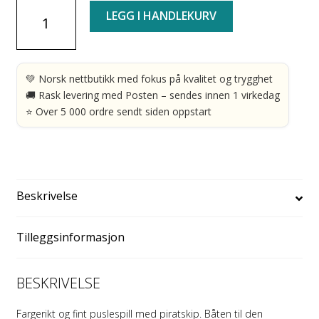
was:
is:
Puslespill
LEGG I HANDLEKURV
kr 239.00.
kr 159.00.
-
Piratskip
-
Djeco
💚 Norsk nettbutikk med fokus på kvalitet og trygghet
antall
🚚 Rask levering med Posten – sendes innen 1 virkedag
⭐ Over 5 000 ordre sendt siden oppstart
Beskrivelse
Tilleggsinformasjon
BESKRIVELSE
Fargerikt og fint
puslespill
med piratskip. Båten til den