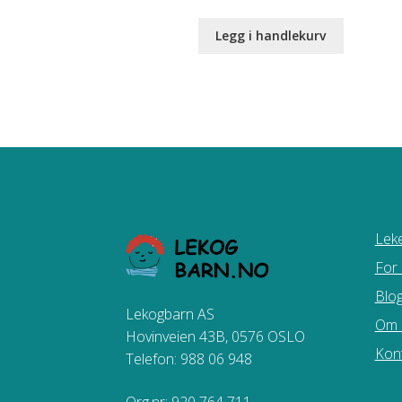
price
price
was:
is:
Legg i handlekurv
kr 259.00.
kr 199.00.
Leke
For
Blo
Lekogbarn AS
Om 
Hovinveien 43B, 0576 OSLO
Kon
Telefon: 988 06 948
Org.nr: 920 764 711