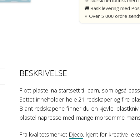
💚 Norsk nettbutikk med f
farger
🚚 Rask levering med Pos
og
⭐ Over 5 000 ordre sendt
21
redskaper
-
Djeco
antall
BESKRIVELSE
Flott plastelina startsett til barn, som også pas
Settet inneholder hele 21 redskaper og fire plaste
Blant redskapene finner du en kjevle, plastkniv
plastelinapresse med mange morsomme møns
Fra kvalitetsmerket
Djeco
, kjent for kreative le