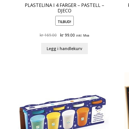
PLASTELINA I 4 FARGER – PASTELL –
DJECO
TILBUD!
Original
Current
kr
169.00
kr
99.00
inkl. Mva
price
price
was:
is:
Legg i handlekurv
kr 169.00.
kr 99.00.