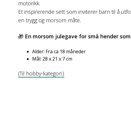
motorikk.
Et inspirerende sett som inviterer barn til å ut
en trygg og morsom måte.
🎁
En morsom julegave for små hender som 
Alder: Fra ca 18 måneder
Mål: 28 x 21 x 7 cm
(Til hobby-kategori.)