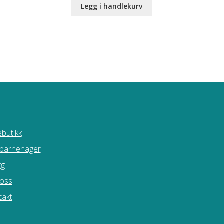
Legg i handlekurv
butikk
 barnehager
gg
oss
takt