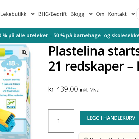
Lekebutikk
BHG/Bedrift
Blogg
Om
Kontakt
S
jem
Baby 0-1 år
Barnehage
Barns utvikling
Bestillingsskjem
Plastelina start
or barnehager
Foreldrepermisjon samleside
Forespørsel om
21 redskaper – 
🔍
ormingsaktiviteter vår og sommer
Handlekurv
Juleaktivitete
ek – Inspirasjon for hjem, skole og barnehage
Lekebutikk
M
kr
439.00
inkl. Mva
ersonvernerklæring
Retningslinjer for reklamasjon og retur
tøtteordninger og hjelp for barn og foreldre
Til kassen
Vint
Plastelina
LEGG I HANDLEKURV
startsett
-
4