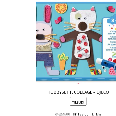
HOBBYSETT, COLLAGE – DJECO
TILBUD!
Original
Current
kr
259.00
kr
199.00
inkl. Mva