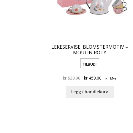
LEKESERVISE, BLOMSTERMOTIV –
MOULIN ROTY
TILBUD!
Original
Current
kr
539.00
kr
459.00
inkl. Mva
price
price
was:
is:
Legg i handlekurv
kr 539.00.
kr 459.00.