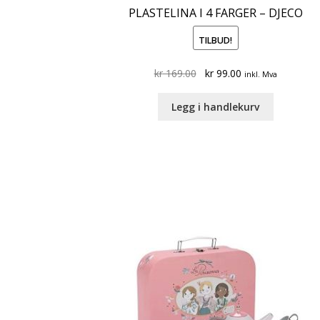
PLASTELINA I 4 FARGER – DJECO
TILBUD!
Original
Current
kr
169.00
kr
99.00
inkl. Mva
price
price
was:
is:
Legg i handlekurv
kr 169.00.
kr 99.00.