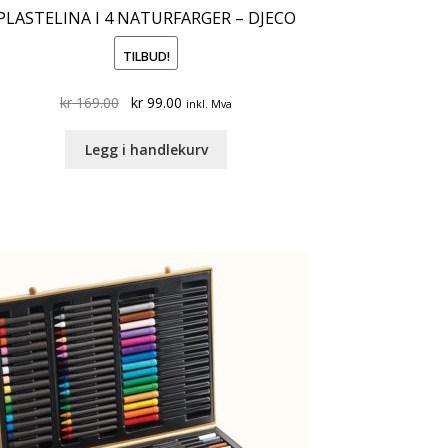
PLASTELINA I 4 NATURFARGER – DJECO
TILBUD!
Original
Current
kr
169.00
kr
99.00
inkl. Mva
price
price
was:
is:
Legg i handlekurv
kr 169.00.
kr 99.00.