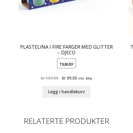
PLASTELINA I FIRE FARGER MED GLITTER
– DJECO
TILBUD!
Original
Current
kr
169.00
kr
99.00
inkl. Mva
price
price
was:
is:
Legg i handlekurv
kr 169.00.
kr 99.00.
RELATERTE PRODUKTER