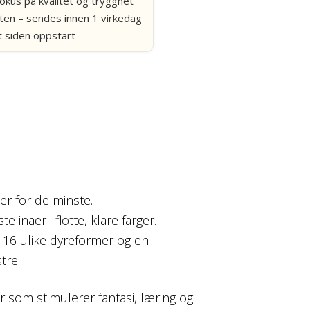
okus på kvalitet og trygghet
ten – sendes innen 1 virkedag
 siden oppstart
ser for de minste.
linaer i flotte, klare farger.
, 16 ulike dyreformer og en
tre.
ker som stimulerer fantasi, læring og