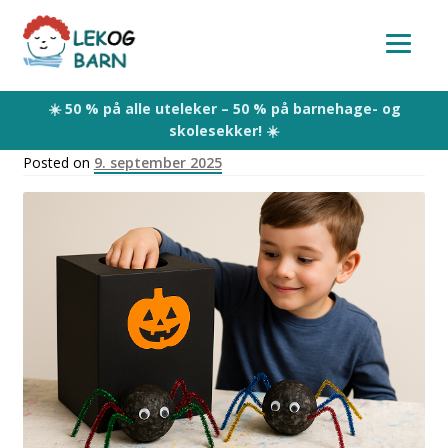
Skip
Skip
to
to
navigation
content
Posted on
9. september 2025